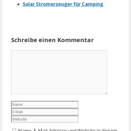
Solar Stromerzeuger für Camping
Schreibe einen Kommentar
Kommentar
Name
E-
Mail
Website
Name, E-Mail-Adresse und Website in diesem