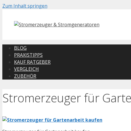
Zum Inhalt springen
BLOG
PRAXISTIPPS
KAUF RATGEBER
VERGLEICH
ZUBEHÖR
Stromerzeuger für Garte